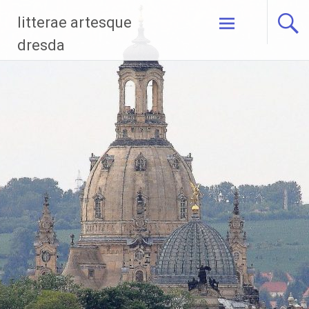
Zum
litterae artesque
Inhalt
springen
dresda