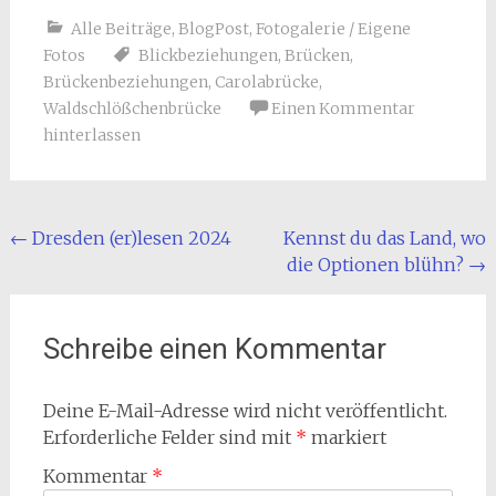
Alle Beiträge
,
BlogPost
,
Fotogalerie / Eigene
Fotos
Blickbeziehungen
,
Brücken
,
Brückenbeziehungen
,
Carolabrücke
,
Waldschlößchenbrücke
Einen Kommentar
hinterlassen
Beitragsnavigation
←
Dresden (er)lesen 2024
Kennst du das Land, wo
die Optionen blühn?
→
Schreibe einen Kommentar
Deine E-Mail-Adresse wird nicht veröffentlicht.
Erforderliche Felder sind mit
*
markiert
Kommentar
*