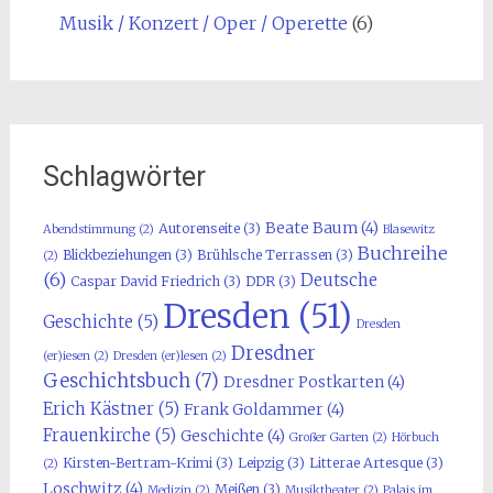
Musik / Konzert / Oper / Operette
(6)
Schlagwörter
Beate Baum
(4)
Autorenseite
(3)
Abendstimmung
(2)
Blasewitz
Buchreihe
Blickbeziehungen
(3)
Brühlsche Terrassen
(3)
(2)
(6)
Deutsche
Caspar David Friedrich
(3)
DDR
(3)
Dresden
(51)
Geschichte
(5)
Dresden
Dresdner
(er)iesen
(2)
Dresden (er)lesen
(2)
Geschichtsbuch
(7)
Dresdner Postkarten
(4)
Erich Kästner
(5)
Frank Goldammer
(4)
Frauenkirche
(5)
Geschichte
(4)
Großer Garten
(2)
Hörbuch
Kirsten-Bertram-Krimi
(3)
Leipzig
(3)
Litterae Artesque
(3)
(2)
Loschwitz
(4)
Meißen
(3)
Medizin
(2)
Musiktheater
(2)
Palais im