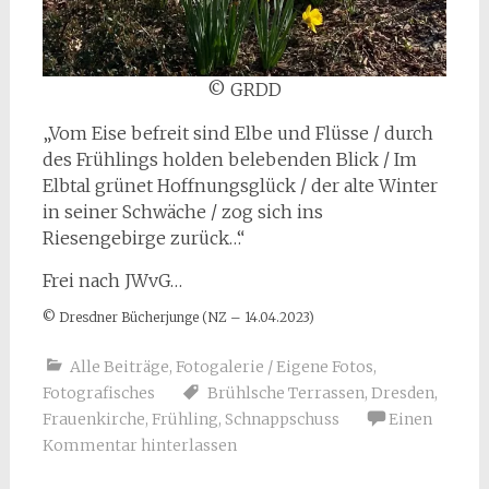
©️ GRDD
„Vom Eise befreit sind Elbe und Flüsse / durch
des Frühlings holden belebenden Blick / Im
Elbtal grünet Hoffnungsglück / der alte Winter
in seiner Schwäche / zog sich ins
Riesengebirge zurück…“
Frei nach JWvG…
©️ Dresdner Bücherjunge (NZ – 14.04.2023)
Alle Beiträge
,
Fotogalerie / Eigene Fotos
,
Fotografisches
Brühlsche Terrassen
,
Dresden
,
Frauenkirche
,
Frühling
,
Schnappschuss
Einen
Kommentar hinterlassen