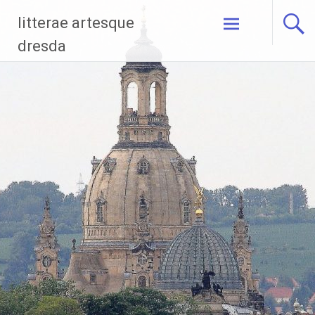
Zum
litterae artesque
Inhalt
springen
dresda