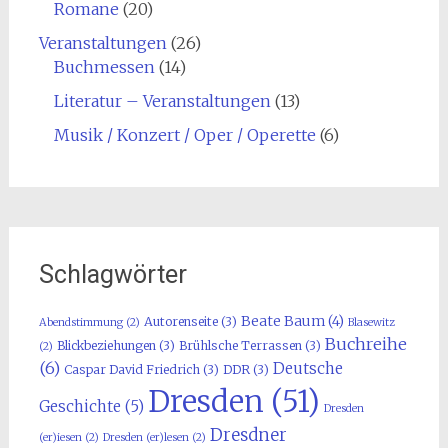
Romane
(20)
Veranstaltungen
(26)
Buchmessen
(14)
Literatur – Veranstaltungen
(13)
Musik / Konzert / Oper / Operette
(6)
Schlagwörter
Beate Baum
(4)
Autorenseite
(3)
Abendstimmung
(2)
Blasewitz
Buchreihe
Blickbeziehungen
(3)
Brühlsche Terrassen
(3)
(2)
(6)
Deutsche
Caspar David Friedrich
(3)
DDR
(3)
Dresden
(51)
Geschichte
(5)
Dresden
Dresdner
(er)iesen
(2)
Dresden (er)lesen
(2)