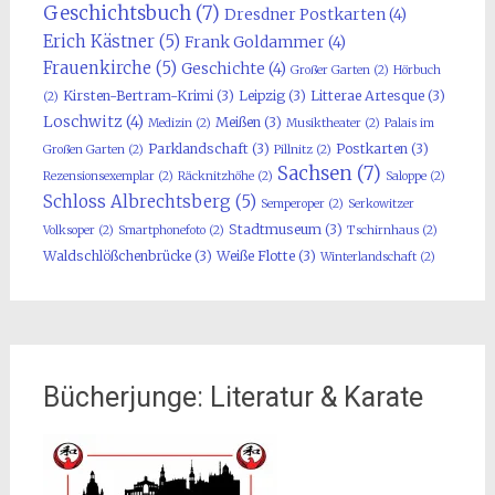
Geschichtsbuch
(7)
Dresdner Postkarten
(4)
Erich Kästner
(5)
Frank Goldammer
(4)
Frauenkirche
(5)
Geschichte
(4)
Großer Garten
(2)
Hörbuch
Kirsten-Bertram-Krimi
(3)
Leipzig
(3)
Litterae Artesque
(3)
(2)
Loschwitz
(4)
Meißen
(3)
Medizin
(2)
Musiktheater
(2)
Palais im
Parklandschaft
(3)
Postkarten
(3)
Großen Garten
(2)
Pillnitz
(2)
Sachsen
(7)
Rezensionsexemplar
(2)
Räcknitzhöhe
(2)
Saloppe
(2)
Schloss Albrechtsberg
(5)
Semperoper
(2)
Serkowitzer
Stadtmuseum
(3)
Volksoper
(2)
Smartphonefoto
(2)
Tschirnhaus
(2)
Waldschlößchenbrücke
(3)
Weiße Flotte
(3)
Winterlandschaft
(2)
Bücherjunge: Literatur & Karate