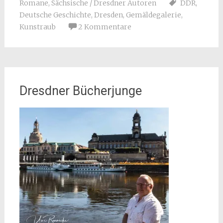
Romane
,
Sächsische / Dresdner Autoren
DDR
,
Deutsche Geschichte
,
Dresden
,
Gemäldegalerie
,
Kunstraub
2 Kommentare
Dresdner Bücherjunge