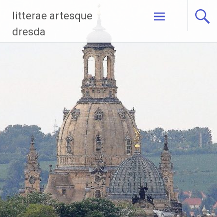
Zum
litterae artesque
Inhalt
springen
dresda