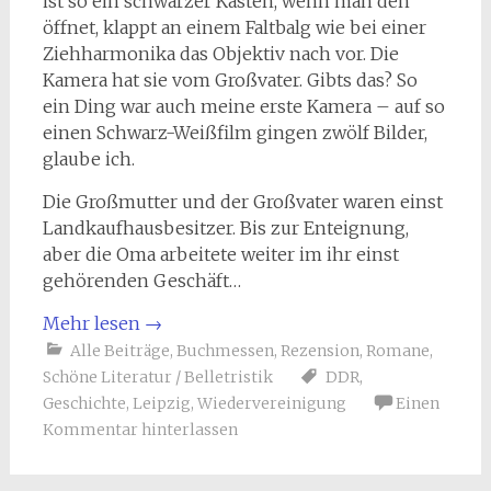
ist so ein schwarzer Kasten, wenn man den
öffnet, klappt an einem Faltbalg wie bei einer
Ziehharmonika das Objektiv nach vor. Die
Kamera hat sie vom Großvater. Gibts das? So
ein Ding war auch meine erste Kamera – auf so
einen Schwarz-Weißfilm gingen zwölf Bilder,
glaube ich.
Die Großmutter und der Großvater waren einst
Landkaufhausbesitzer. Bis zur Enteignung,
aber die Oma arbeitete weiter im ihr einst
gehörenden Geschäft…
Mehr lesen
→
Alle Beiträge
,
Buchmessen
,
Rezension
,
Romane
,
Schöne Literatur / Belletristik
DDR
,
Geschichte
,
Leipzig
,
Wiedervereinigung
Einen
Kommentar hinterlassen