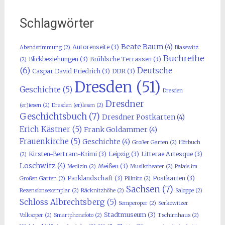
Schlagwörter
Beate Baum
(4)
Autorenseite
(3)
Abendstimmung
(2)
Blasewitz
Buchreihe
Blickbeziehungen
(3)
Brühlsche Terrassen
(3)
(2)
(6)
Deutsche
Caspar David Friedrich
(3)
DDR
(3)
Dresden
(51)
Geschichte
(5)
Dresden
Dresdner
(er)iesen
(2)
Dresden (er)lesen
(2)
Geschichtsbuch
(7)
Dresdner Postkarten
(4)
Erich Kästner
(5)
Frank Goldammer
(4)
Frauenkirche
(5)
Geschichte
(4)
Großer Garten
(2)
Hörbuch
Kirsten-Bertram-Krimi
(3)
Leipzig
(3)
Litterae Artesque
(3)
(2)
Loschwitz
(4)
Meißen
(3)
Medizin
(2)
Musiktheater
(2)
Palais im
Parklandschaft
(3)
Postkarten
(3)
Großen Garten
(2)
Pillnitz
(2)
Sachsen
(7)
Rezensionsexemplar
(2)
Räcknitzhöhe
(2)
Saloppe
(2)
Schloss Albrechtsberg
(5)
Semperoper
(2)
Serkowitzer
Stadtmuseum
(3)
Volksoper
(2)
Smartphonefoto
(2)
Tschirnhaus
(2)