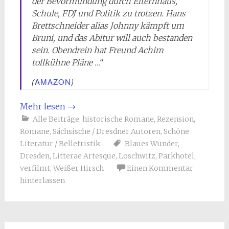
der Bevormundung durch Elternhaus,
Schule, FDJ und Politik zu trotzen. Hans
Brettschneider alias Johnny kämpft um
Bruni, und das Abitur will auch bestanden
sein. Obendrein hat Freund Achim
tollkühne Pläne …“
(
AMAZON
)
Mehr lesen
→
Alle Beiträge
,
historische Romane
,
Rezension
,
Romane
,
Sächsische / Dresdner Autoren
,
Schöne
Literatur / Belletristik
Blaues Wunder
,
Dresden
,
Litterae Artesque
,
Loschwitz
,
Parkhotel
,
verfilmt
,
Weißer Hirsch
Einen Kommentar
hinterlassen