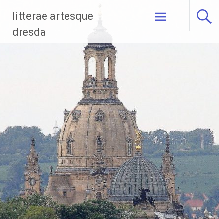
Zum
litterae artesque
Inhalt
springen
dresda