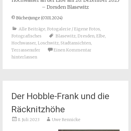
Hochwasser an der Elbe am 26. Dezember 2023
– Dresden Blasewitz
© Bücherjunge (07.01.2024)
Alle Beiträge
,
Fotogalerie / Eigene Fotos
,
Fotografisches
Blasewitz
,
Dresden
,
Elbe
,
Hochwasser
,
Loschwitz
,
Stadtansichten
,
Terrassenufer
Einen Kommentar
hinterlassen
Der Hobble-Frank und die
Räcknitzhöhe
8. Juli 2023
Uwe Rennicke