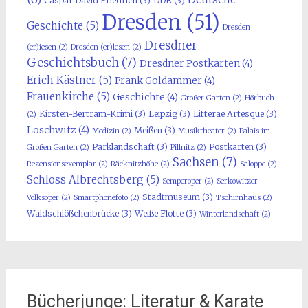
Caspar David Friedrich
(3)
DDR
(3)
Dresden
(51)
Geschichte
(5)
Dresden
Dresdner
(er)iesen
(2)
Dresden (er)lesen
(2)
Geschichtsbuch
(7)
Dresdner Postkarten
(4)
Erich Kästner
(5)
Frank Goldammer
(4)
Frauenkirche
(5)
Geschichte
(4)
Großer Garten
(2)
Hörbuch
Kirsten-Bertram-Krimi
(3)
Leipzig
(3)
Litterae Artesque
(3)
(2)
Loschwitz
(4)
Meißen
(3)
Medizin
(2)
Musiktheater
(2)
Palais im
Parklandschaft
(3)
Postkarten
(3)
Großen Garten
(2)
Pillnitz
(2)
Sachsen
(7)
Rezensionsexemplar
(2)
Räcknitzhöhe
(2)
Saloppe
(2)
Schloss Albrechtsberg
(5)
Semperoper
(2)
Serkowitzer
Stadtmuseum
(3)
Volksoper
(2)
Smartphonefoto
(2)
Tschirnhaus
(2)
Waldschlößchenbrücke
(3)
Weiße Flotte
(3)
Winterlandschaft
(2)
Bücherjunge: Literatur & Karate