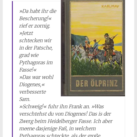
»Da habt ihr die
Bescherung!«
rief er zornig.
»Jetzt
schtecken wir
in der Patsche,
grad wie
Pythagoras im
Fasse!«
»Das war wohl
Diogenes,«
verbesserte
Sam.
»Schweig!« fuhr ihn Frank an. »Was
verschtehst du von Diogenes! Das is der
Zwerg beim Heidelberger Fasse. Ich aber
meene dasjenige Faß, in welchem
Pythagoras schteckte, als der große