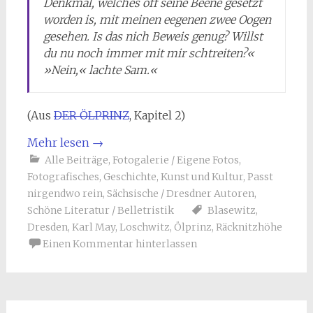
Denkmal, welches off seine Beene gesetzt
worden is, mit meinen eegenen zwee Oogen
gesehen. Is das nich Beweis genug? Willst
du nu noch immer mit mir schtreiten?«
»Nein,« lachte Sam.«
(Aus
DER ÖLPRINZ
, Kapitel 2)
Mehr lesen
→
Alle Beiträge
,
Fotogalerie / Eigene Fotos
,
Fotografisches
,
Geschichte
,
Kunst und Kultur
,
Passt
nirgendwo rein
,
Sächsische / Dresdner Autoren
,
Schöne Literatur / Belletristik
Blasewitz
,
Dresden
,
Karl May
,
Loschwitz
,
Ölprinz
,
Räcknitzhöhe
Einen Kommentar hinterlassen