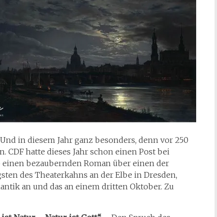
 Und in diesem Jahr ganz besonders, denn vor 250
. CDF hatte dieses Jahr schon einen Post bei
b einen bezaubernden Roman über einen der
sten des Theaterkahns an der Elbe in Dresden,
ntik an und das an einem dritten Oktober. Zu
 ist Natur – Natur ist Gott“
– Den Spruch des
ch von Spinoza
(1632 – 1677) stellt Junge voran, es
nicht nur die Bilder des Malers, die in den Ansichten
hilosophen
wiederzufinden sind. Das „Tetschener
“, für Aufruhr sorgend, seht in dieser Tradition. Ein
bild und der Jesus schaut nicht ins Angesicht der
inde…
r ein bunter Mix aus Musik, Bildern und Texten, die
6jährige schauspielernde Urgestein, dessen Name so