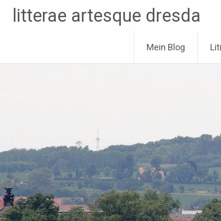
Zum
litterae artesque dresda
Inhalt
springen
Mein Blog
Li