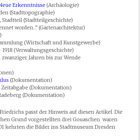
 Neue Erkenntnisse
(Archäologie)
den (Stadttopographie)
Stadtteil (Stadtteilgeschichte)
nennet worden…“ (Gartenarchitektur)
)
 Sammlung (Wirtschaft und Kunstgewerbe)
 1918 (Verwaltungsgeschichte)
 zwanziger Jahren bis zur Wende
sonen)
klus
(Dokumentation)
 Zeitabgabe (Dokumentation)
Radeberg (Dokumentation)
riedrichs passt der Hinweis auf diesen Artikel. Die
chen Grund vorgestellten drei Gouaschen waren
001 kehrten die Bilder ins Stadtmuseum Dresden