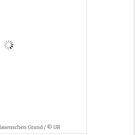
Plauenschen Grund / © UR
/ ISBN: 978-3-936300-43-7 / 288 Seiten
afisches
,
Geschichte
,
Kunst und Kultur
,
Nachschlagewerke /
,
Dresden
,
Dresdner Geschichtsbuch
,
Plauenscher Grund