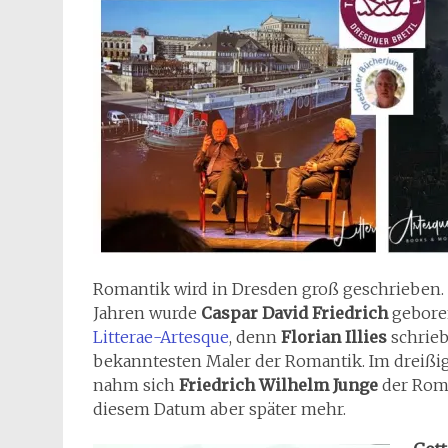
Romantik wird in Dresden groß geschrieben.
Jahren wurde
Caspar David Friedrich
geboren
Litterae-Artesque
, denn
Florian Illies
schrie
bekanntesten Maler der Romantik. Im dreißig
nahm sich
Friedrich Wilhelm Junge
der Roma
diesem Datum aber später mehr.
„Gott
Baru
sind 
des
P
Kreuz
Altar
Geme
Es wa
das 8