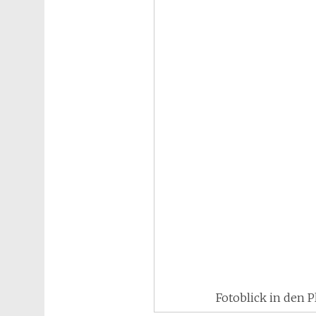
Fotoblick in den 
DNB / DZA – Verlag / Stadtmuseum Dresden 2007 
© Dresdner Bücherjunge, NZ, 17.10.2024
Alle Beiträge
,
Fotogalerie / Eigene Fotos
,
Fotogr
Lexika
,
Sachliteratur
Caspar David Friedrich
2 Kommentare