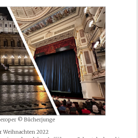
eroper © Bücherjunge
vor Weihnachten 2022