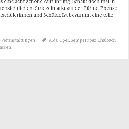
as eine sehr schöne Aufführung. Schaut doch mal in
offensichtlichem Striezelmarkt auf der Bühne. Ebenso
tschülerinnen und Schüler. Ist bestimmt eine tolle
,
Veranstaltungen
Aida
,
Oper
,
Semperoper
,
Thalbach
,
assen