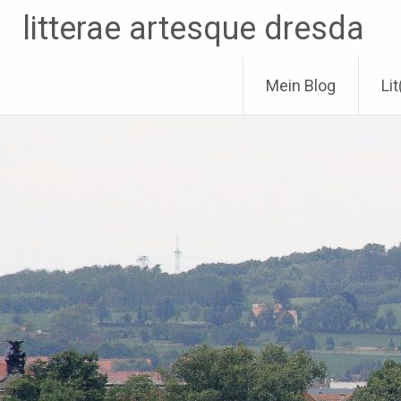
Zum
litterae artesque dresda
Inhalt
springen
Mein Blog
Li