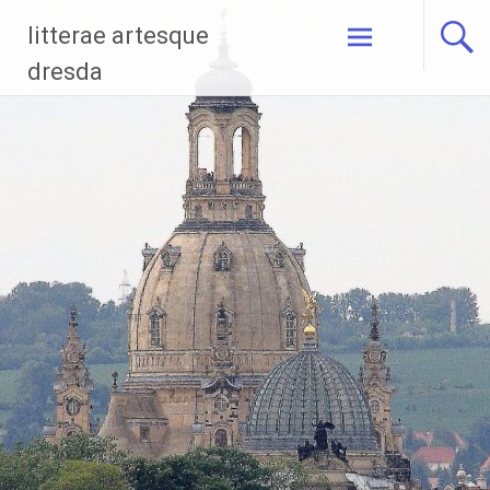
Zum
litterae artesque
Inhalt
springen
dresda