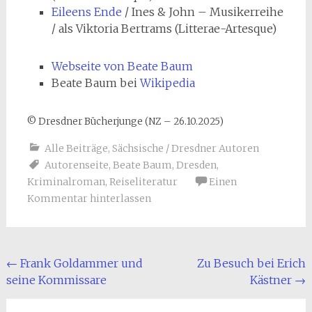
Eileens Ende
/ Ines & John – Musikerreihe
/ als Viktoria Bertrams (Litterae-Artesque)
Webseite von Beate Baum
Beate Baum bei
Wikipedia
© Dresdner Bücherjunge (NZ – 26.10.2025)
Alle Beiträge
,
Sächsische / Dresdner Autoren
Autorenseite
,
Beate Baum
,
Dresden
,
Kriminalroman
,
Reiseliteratur
Einen
Kommentar hinterlassen
Beitragsnavigation
←
Frank Goldammer und
Zu Besuch bei Erich
seine Kommissare
Kästner
→