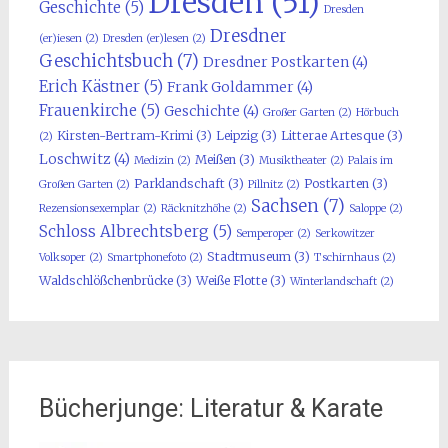
Dresden
(51)
Geschichte
(5)
Dresden
Dresdner
(er)iesen
(2)
Dresden (er)lesen
(2)
Geschichtsbuch
(7)
Dresdner Postkarten
(4)
Erich Kästner
(5)
Frank Goldammer
(4)
Frauenkirche
(5)
Geschichte
(4)
Großer Garten
(2)
Hörbuch
Kirsten-Bertram-Krimi
(3)
Leipzig
(3)
Litterae Artesque
(3)
(2)
Loschwitz
(4)
Meißen
(3)
Medizin
(2)
Musiktheater
(2)
Palais im
Parklandschaft
(3)
Postkarten
(3)
Großen Garten
(2)
Pillnitz
(2)
Sachsen
(7)
Rezensionsexemplar
(2)
Räcknitzhöhe
(2)
Saloppe
(2)
Schloss Albrechtsberg
(5)
Semperoper
(2)
Serkowitzer
Stadtmuseum
(3)
Volksoper
(2)
Smartphonefoto
(2)
Tschirnhaus
(2)
Waldschlößchenbrücke
(3)
Weiße Flotte
(3)
Winterlandschaft
(2)
Bücherjunge: Literatur & Karate