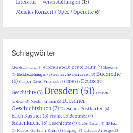
Literatur – Veranstaltungen
(13)
Musik / Konzert / Oper / Operette
(6)
Schlagwörter
Beate Baum
(4)
Autorenseite
(3)
Abendstimmung
(2)
Blasewitz
Buchreihe
Blickbeziehungen
(3)
Brühlsche Terrassen
(3)
(2)
(6)
Deutsche
Caspar David Friedrich
(3)
DDR
(3)
Dresden
(51)
Geschichte
(5)
Dresden
Dresdner
(er)iesen
(2)
Dresden (er)lesen
(2)
Geschichtsbuch
(7)
Dresdner Postkarten
(4)
Erich Kästner
(5)
Frank Goldammer
(4)
Frauenkirche
(5)
Geschichte
(4)
Großer Garten
(2)
Hörbuch
Kirsten-Bertram-Krimi
(3)
Leipzig
(3)
Litterae Artesque
(3)
(2)