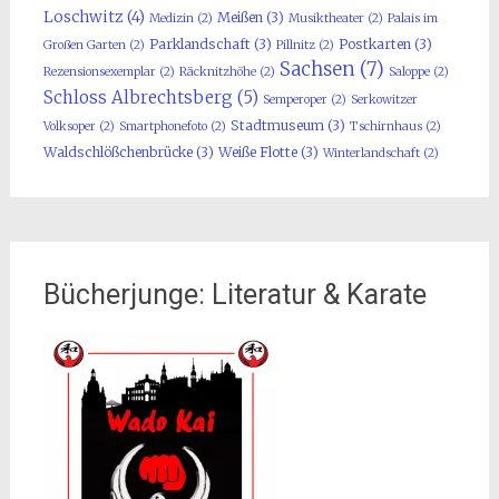
Loschwitz
(4)
Meißen
(3)
Medizin
(2)
Musiktheater
(2)
Palais im
Parklandschaft
(3)
Postkarten
(3)
Großen Garten
(2)
Pillnitz
(2)
Sachsen
(7)
Rezensionsexemplar
(2)
Räcknitzhöhe
(2)
Saloppe
(2)
Schloss Albrechtsberg
(5)
Semperoper
(2)
Serkowitzer
Stadtmuseum
(3)
Volksoper
(2)
Smartphonefoto
(2)
Tschirnhaus
(2)
Waldschlößchenbrücke
(3)
Weiße Flotte
(3)
Winterlandschaft
(2)
Bücherjunge: Literatur & Karate