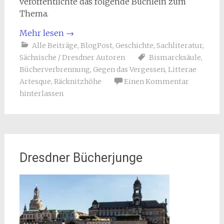
veröffentlichte das folgende Büchlein zum
Thema.
Mehr lesen
→
Alle Beiträge
,
BlogPost
,
Geschichte
,
Sachliteratur
,
Sächsische / Dresdner Autoren
Bismarcksäule
,
Bücherverbrennung
,
Gegen das Vergessen
,
Litterae
Artesque
,
Räcknitzhöhe
Einen Kommentar
hinterlassen
Dresdner Bücherjunge