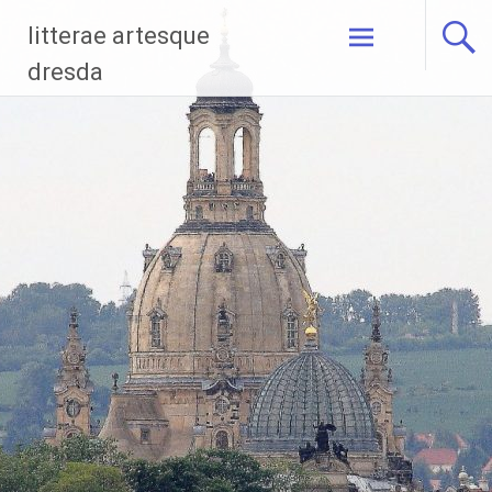
Zum
litterae artesque
Inhalt
springen
dresda