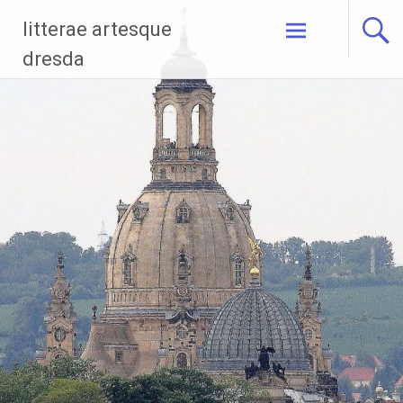
Zum
litterae artesque
Inhalt
springen
dresda