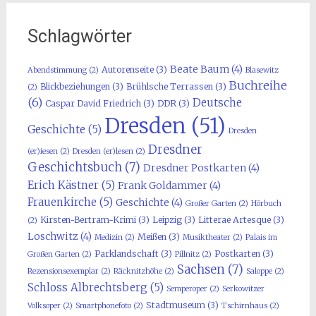
Schlagwörter
Beate Baum
(4)
Autorenseite
(3)
Abendstimmung
(2)
Blasewitz
Buchreihe
Blickbeziehungen
(3)
Brühlsche Terrassen
(3)
(2)
(6)
Deutsche
Caspar David Friedrich
(3)
DDR
(3)
Dresden
(51)
Geschichte
(5)
Dresden
Dresdner
(er)iesen
(2)
Dresden (er)lesen
(2)
Geschichtsbuch
(7)
Dresdner Postkarten
(4)
Erich Kästner
(5)
Frank Goldammer
(4)
Frauenkirche
(5)
Geschichte
(4)
Großer Garten
(2)
Hörbuch
Kirsten-Bertram-Krimi
(3)
Leipzig
(3)
Litterae Artesque
(3)
(2)
Loschwitz
(4)
Meißen
(3)
Medizin
(2)
Musiktheater
(2)
Palais im
Parklandschaft
(3)
Postkarten
(3)
Großen Garten
(2)
Pillnitz
(2)
Sachsen
(7)
Rezensionsexemplar
(2)
Räcknitzhöhe
(2)
Saloppe
(2)
Schloss Albrechtsberg
(5)
Semperoper
(2)
Serkowitzer
Stadtmuseum
(3)
Volksoper
(2)
Smartphonefoto
(2)
Tschirnhaus
(2)