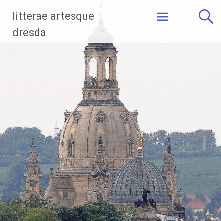
Zum
litterae artesque
Inhalt
springen
dresda