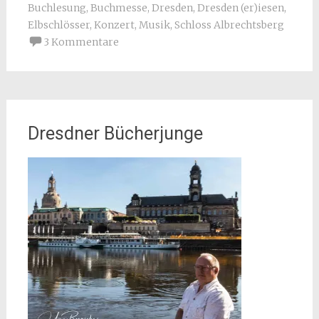
Buchlesung
,
Buchmesse
,
Dresden
,
Dresden (er)iesen
,
Elbschlösser
,
Konzert
,
Musik
,
Schloss Albrechtsberg
3 Kommentare
Dresdner Bücherjunge